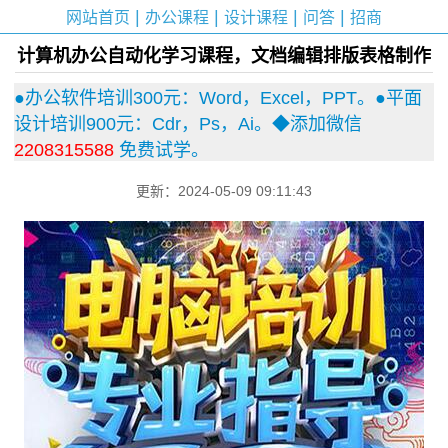
|
|
|
|
网站首页
办公课程
设计课程
问答
招商
计算机办公自动化学习课程，文档编辑排版表格制作
●办公软件培训300元：Word，Excel，PPT。●平面
设计培训900元：Cdr，Ps，Ai。◆添加微信
2208315588
免费试学。
更新：2024-05-09 09:11:43